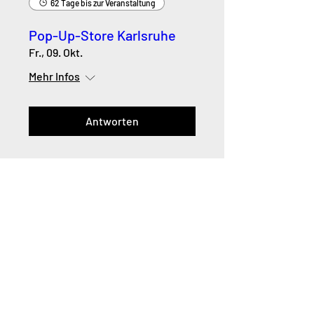
62 Tage bis zur Veranstaltung
Pop-Up-Store Karlsruhe
Fr., 09. Okt.
Mehr Infos
Antworten
Online sind wir a
m aktivsten auf Instagram.
Folge
@sowasvonuns
für brandaktuelle News und
Inspiration: